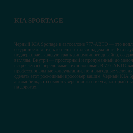
KIA SPORTAGE
Черный KIA Sportage в автосалоне 777-АВТО — это вопл
созданное для тех, кто ценит стиль и надежность. Его гл
подчеркивает каждую грань динамичного дизайна, создав
взгляды. Внутри — просторный и продуманный до мелоче
встречается с передовыми технологиями. В 777-АВТО вас
профессиональные консультации, но и выгодные услови
сделать этот роскошный кроссовер вашим. Черный KIA Sp
автомобиль, это символ уверенности и вкуса, который с
на дорогах.