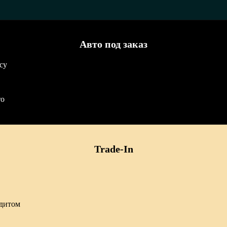
Авто под заказ
су
то
Trade-In
едитом