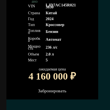
LJD7AC145R021
VIN
3830
Страна
Китай
Год
2024
Тип
Кроссовер
Топлив
Бензин
о
Коробк
Автомат
а
Мощно
236 л/с
сть
Объем
2.0 л
Мест
5
ожидаемая цена
4 160 000
₽
Забронировать