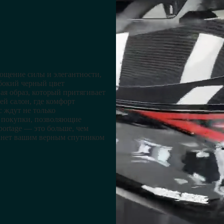
ощение силы и элегантности,
убокий черный цвет
ая образ, который притягивает
й салон, где комфорт
 ждут не только
я покупки, позволяющие
ortage — это больше, чем
танет вашим верным спутником