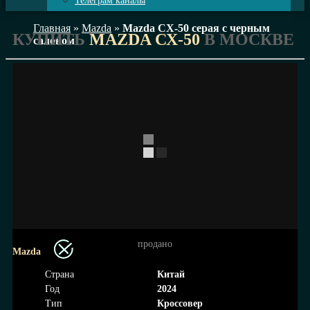
Телеграм каналы
Главная
»
Mazda
»
Mazda СХ-50 серая с черным
КУПИТЬ
MAZDA СХ-50
В МОСКВЕ
салоном
продано
Mazda
Страна
Китай
Год
2024
Тип
Кроссовер