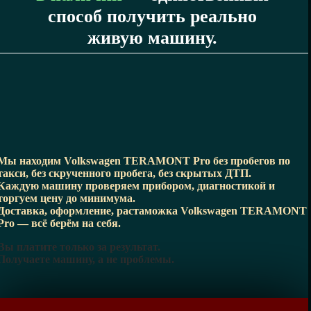
способ получить реально
живую машину.
Мы находим Volkswagen TERAMONT Pro без пробегов по
такси, без скрученного пробега, без скрытых ДТП.
Каждую машину проверяем прибором, диагностикой и
торгуем цену до минимума.
Доставка, оформление, растаможка Volkswagen TERAMONT
Pro — всё берём на себя.
Вы платите только за результат.
Получаете машину, а не проблемы.