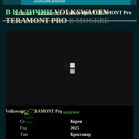
Телеграм каналы
В НАЛИЧИИ
VOLKSWAGEN
Главная
»
Volkswagen
»
Volkswagen TERAMONT Pro
TERAMONT PRO
В МОСКВЕ
Volkswagen TERAMONT Pro
в наличии
Страна
Корея
Год
2025
Тип
Кроссовер