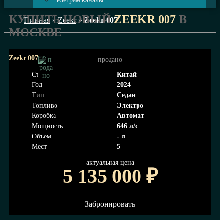
Телеграм каналы
КУПИТЬ НОВЫЙ
ZEEKR 007
В
Главная
»
Zeekr
»
Zeekr 007
МОСКВЕ
Zeekr 007
продано
Страна
Китай
Год
2024
Тип
Седан
Топливо
Электро
Коробка
Автомат
Мощность
646 л/с
Объем
- л
Мест
5
актуальная цена
5 135 000
₽
Забронировать