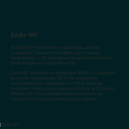
Zeekr 007
ZЕЕКR 007 совершенно новый язык дизайна,
созданный Стефаном Зилаффом. Его главная
особенность — 90-дюймовый интерактивный свет
Zееkr Stаrgаtе на передней части.
Zееkr 007 построен на платформе РМА2+, созданной
на основе архитектуры SЕА. Он использует
высоковольтную платформу на 800 В, которая
позволяет этому седану заряжать 610 км за 15 минут.
Модель 007 имеет двухрычажную подвеску на
передней оси и многорычажную на задней.