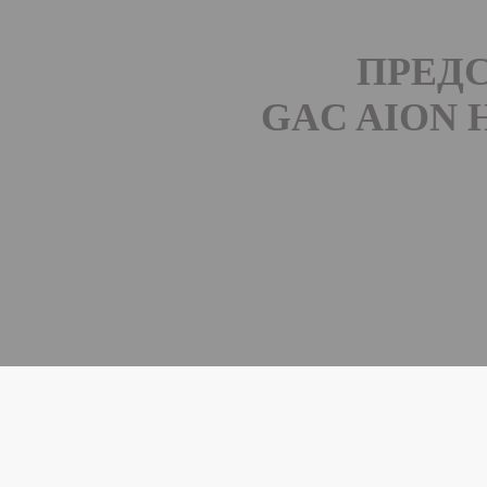
ПРЕД
GAC AION 