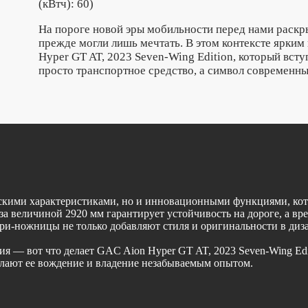
(кВтч): 60)
На пороге новой эры мобильности перед нами раскр
прежде могли лишь мечтать. В этом контексте ярким
Hyper GT AT, 2023 Seven-Wing Edition, который всту
просто транспортное средство, а символ современны
скими характеристиками, но и инновационными функциями, кото
 величиной 2920 мм гарантирует устойчивость на дороге, а время
ери-ножницы не только добавляют стиля и оригинальности в диз
я — вот что делает GAC Aion Hyper GT AT, 2023 Seven-Wing Ed
лают ее вождение и владение незабываемым опытом.