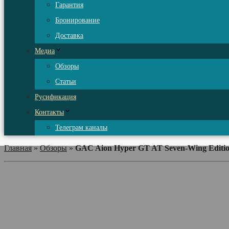
Гарантия
Бронирование
Доставка
Медиа
Обзоры
Статьи
Русификация
Контакты
Телеграм каналы
Главная
»
Обзоры
»
GAC Aion Hyper GT AT Seven-Wing Editi