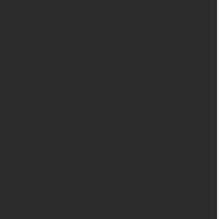
комфорт и удобство как водителю, так и
пассажирам.
Важным технологическим показателем
является мощность быстрой зарядки,
которая составляет от 30 до 80 процентов,
обеспечивая быструю подзарядку батареи.
Автомобиль обладает внушительным
запасом хода до 1100 км (смешанный
режим), на чистом электричестве по
результатам МИИТ составляет 96
километров, что делает его отличным
выбором для городской езды.
Потребление электроэнергии на 100 км
составляет 16.1 кВтч/100 км, что делает этот
автомобиль экономичным и экологически
чистым вариантом для путешествий и
повседневных поездок.
Электрический эквивалентный расход
топлива (л/100 км): 1.82;
Минимальный расход топлива в
заряженном состоянии (л/100 км) МИИТ:
5.3, в WLTC: 5.3;