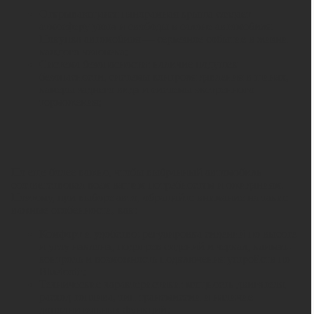
Открывающаяся панорамная крыша создает
атмосферу уюта и свободы в салоне автомобиля.
Покупка автомобиля — серьезное событие в жизни
каждого человека;
Система безопасности: наличие подушек
безопасности, системы контроля давления в шинах,
камеры заднего вида и системы экстренного
торможения;
Но еще более важно, чтобы выбранный автомобиль
соответствовал всем вашим потребностям и ожиданиям.
Поэтому, при выборе авто, обращайте внимание на такие
важные особенности, как:
Комфорт и удобство: регулировка сидений по высоте
и углу наклона, подогрев сидений и зеркал, климат-
контроль и возможность подключения устройств по
Bluetooth;
Технические характеристики: мощность двигателя,
расход топлива, тип трансмиссии и наличие
дополнительных функций;