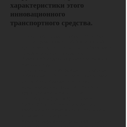
характеристики этого
инновационного
транспортного средства.
Hibrid Haval Dragon Havalon 2023 Pilot
Edition представляет собой компактный
кроссовер, ориентированный на будущее и
поколение новых технологий.
Выход этой модели на рынок состоялся в
мае 2023 года.
Оснащенный 1,5-литровым 101-сильным
гибридным L4 Plug-in Hybrid двигателем,
автомобиль обладает внушительной
максимальной мощностью 185 кВт и
крутящим моментом 375 Н-м.
Его габариты (ДхШхВ) составляют
4600x1877x1675 мм, что делает его
удобным в использовании и приятным в
управлении на дороге.
Кузов внедорожника представляет собой 5-
дверный, 5-местный салон, обеспечивая