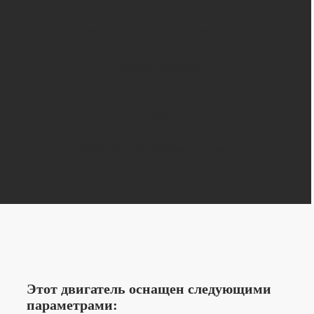
Многоточечная система EFI
Способ подачи масла
132
Макс. крутящий момент (Н-м)
Этот двигатель оснащен следующими
параметрами: