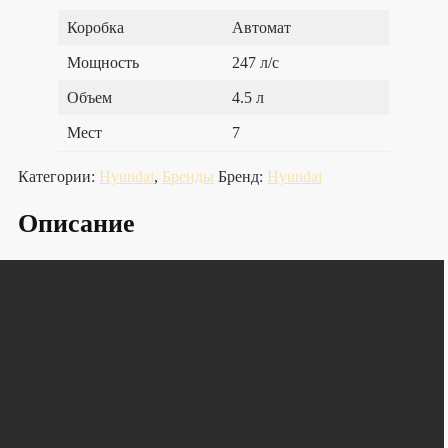
Коробка
Автомат
Мощность
247 л/с
Объем
4.5 л
Мест
7
Категории:
Hyundai
,
Бренды
Бренд:
Hyundai
Описание
Audi A5L
Audi A5 красная
— это элегантный
спортивный купе-седан (или Sportback)
премиального класса, привлекающий
внимание своим ярким красным цветом кузова