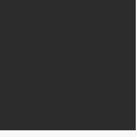
и характерным дизайном. Автомобиль
выделяется изящными пропорциями, крупной
решёткой радиатора, динамичными LED-
фарами и плавной линией крыши, которые
подчёркивают его спортивный и в то же время
утончённый характер. Красный цвет делает A5
особенно заметным на дороге и подчёркивает
динамику этого автомобиля.
В салоне Audi A5 сочетаются
высококачественные материалы, продуманная
эргономика и современные цифровые
технологии: виртуальная приборная панель,
мультимедийная система с большим экраном, а
также многочисленные системы помощи
водителю. Благодаря мощным и эффективным
бензиновым или дизельным двигателям (в
зависимости от комплектации), A5
обеспечивает уверенный разгон, точное
управление и комфортную езду как в
городских условиях, так и на трассе.