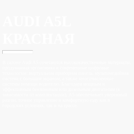
AUDI A5L
КРАСНАЯ
В салоне Audi A5 сочетаются высококачественные материалы,
продуманная эргономика и современные цифровые
технологии: виртуальная приборная панель, мультимедийная
система с большим экраном, а также многочисленные
системы помощи водителю. Благодаря мощным и
эффективным бензиновым или дизельным двигателям (в
зависимости от комплектации), A5 обеспечивает уверенный
разгон, точное управление и комфортную езду как в
городских условиях, так и на трассе.