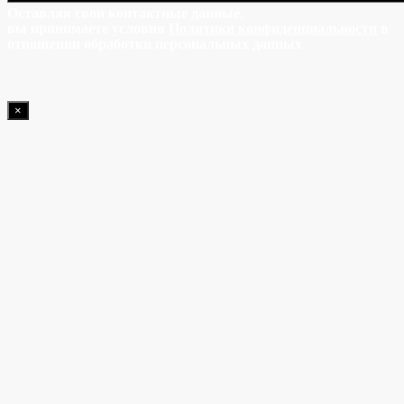
Оставляя свои контактные данные,
вы принимаете условия
Политики конфиденциальности
в
отношении обработки персональных данных
×